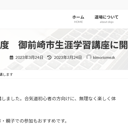
ホーム
道場について
HOME
about dojo
度 御前崎市生涯学習講座に開
最
2023年3月24日
2023年3月24日
kimoriomezk
終
更
新
日
講します
時
:
講しました。合気道初心者の方向けに、無理なく楽しく体
方・親子での参加もおすすめです。