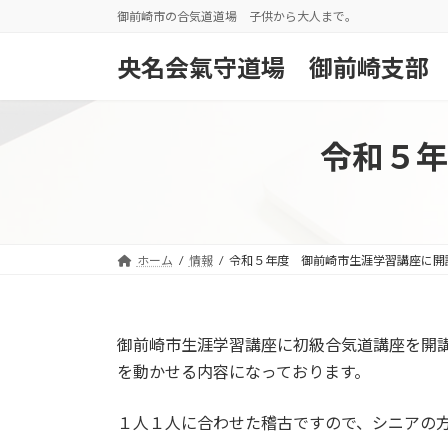
コ
ナ
御前崎市の合気道道場 子供から大人まで。
ン
ビ
テ
ゲ
央名会氣守道場 御前崎支部
ン
ー
ツ
シ
へ
ョ
令和５年
ス
ン
キ
に
ッ
移
プ
動
ホーム
情報
令和５年度 御前崎市生涯学習講座に開
御前崎市生涯学習講座に初級合気道講座を開
を動かせる内容になっております。
１人１人に合わせた稽古ですので、シニアの