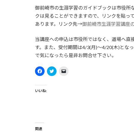
御前崎市の生涯学習のガイドブックは市役所
クは見ることができますので、リンクを貼って
あります。リンク先→
御前崎市生涯学習講座
当講座への申込は市役所ではなく、道場へ直
す。また、受付期間は4/3(月)～4/20(木
で気になったら是非お問合せ下さい。
F
C
ク
a
l
リ
c
i
ッ
e
c
ク
b
k
し
o
t
て
いいね:
o
o
友
k
s
達
で
h
に
共
a
メ
有
r
ー
す
e
ル
る
o
で
に
n
リ
は
T
ン
ク
w
ク
関連
リ
i
を