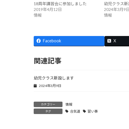
ッ
t
送
18周年講習会に参加しました
幼児クラス新
ク
t
信
2019年4月12日
2024年3月9
し
e
(
て
r
新
情報
情報
く
(
し
だ
新
い
さ
し
ウ
い
い
ィ
(
ウ
ン
新
ィ
ド
し
ン
ウ
Facebook
X
い
ド
で
ウ
ウ
開
ィ
で
き
ン
開
ま
ド
き
す
関連記事
ウ
ま
)
で
す
開
)
き
ま
幼児クラス新設します
す
)
2024年3月9日
情報
カテゴリー
合気道
習い事
タグ